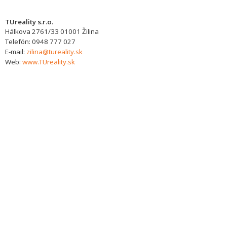
TUreality s.r.o.
Hálkova 2761/33
01001
Žilina
Telefón:
0948 777 027
E-mail:
zilina@tureality.sk
Web:
www.TUreality.sk