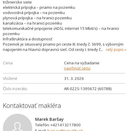
Inžinierske siete
elektrická prípojka – priamo na pozemku
vodovodná prípojka – na pozemku
plynová prípojka – na hranici pozemku
kanalizácia – na hranici pozemku
telekomunikačné pripojenie (ADSL internet 15 Mbit/s) – na hranici
pozemku
Infraštruktúra a dostupnosť
Pozemok je situovaný priamo pri ceste III. triedy č. 3699, s výborným
napojením na hlavnú dopravnú sieť. Od cesty I. triedy č
...
celý popis
Cena
Cena na vyžiadanie
navrhnúť cenu
Vložené
31. 3. 2026
Číslo inzerátu
AR-022S-1395672 (60788)
Kontaktovať makléra
Marek Baršay
Telefón: +421413217800
E-mail:
barsay@tureality.sk