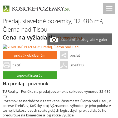
Predaj, stavebné pozemky, 32 486 m
,
2
Čierna nad Tisou
Cena na vyžiadanie
navrhnúť cenu
Zobraziť 5 fotografií v galérii
pridať k obľúbeným
poslať
tlačiť
uložiť PDF
topovať inzerát
Na predaj - pozemok
TU Reality - Ponúka na predaj pozemok s celkovou výmerou 32 486
m2.
Pozemok sa nachádza v zastavanej časti mesta Čierna nad Tisou, v
okrese Trebišov, Košický kraj. Významnou výhodou je jeho poloha v
tesnej blízkosti dvoch strategických logistických prekladísk, čo ho
predurčuje na komerčné a logistické využitie.