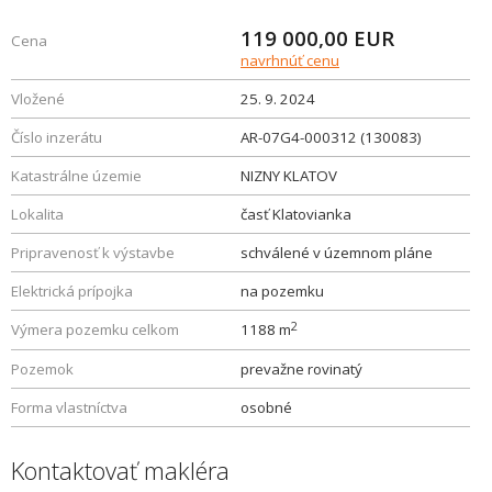
119 000,00
EUR
Cena
navrhnúť cenu
Vložené
25. 9. 2024
Číslo inzerátu
AR-07G4-000312 (130083)
Katastrálne územie
NIZNY KLATOV
Lokalita
časť Klatovianka
Pripravenosť k výstavbe
schválené v územnom pláne
Elektrická prípojka
na pozemku
2
Výmera pozemku celkom
1188 m
Pozemok
prevažne rovinatý
Forma vlastníctva
osobné
Kontaktovať makléra