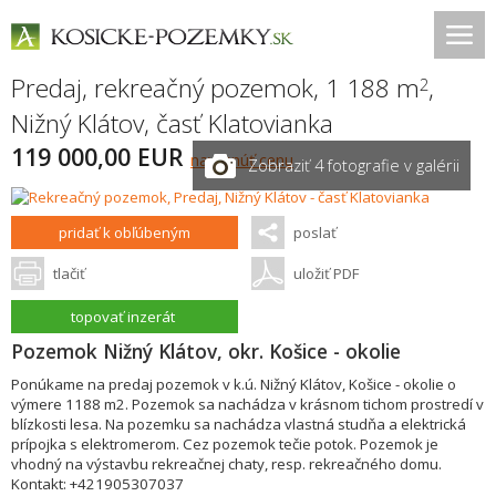
Predaj, rekreačný pozemok, 1 188 m
,
2
Nižný Klátov
,
časť Klatovianka
119 000,00 EUR
navrhnúť cenu
Zobraziť 4 fotografie v galérii
pridať k obľúbeným
poslať
tlačiť
uložiť PDF
topovať inzerát
Pozemok Nižný Klátov, okr. Košice - okolie
Ponúkame na predaj pozemok v k.ú. Nižný Klátov, Košice - okolie o
výmere 1188 m2. Pozemok sa nachádza v krásnom tichom prostredí v
blízkosti lesa. Na pozemku sa nachádza vlastná studňa a elektrická
prípojka s elektromerom. Cez pozemok tečie potok. Pozemok je
vhodný na výstavbu rekreačnej chaty, resp. rekreačného domu.
Kontakt: +421905307037