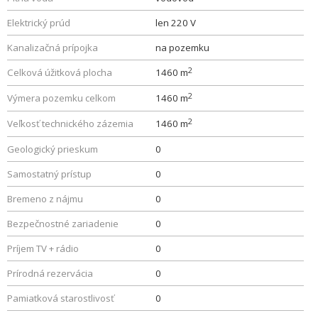
Elektrický prúd
len 220 V
Kanalizačná prípojka
na pozemku
2
Celková úžitková plocha
1460 m
2
Výmera pozemku celkom
1460 m
2
Veľkosť technického zázemia
1460 m
Geologický prieskum
0
Samostatný prístup
0
Bremeno z nájmu
0
Bezpečnostné zariadenie
0
Príjem TV + rádio
0
Prírodná rezervácia
0
Pamiatková starostlivosť
0