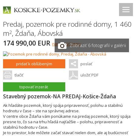
Predaj, pozemok pre rodinné domy, 1 460
m
,
Ždaňa
,
Ábovská
2
174 990,00 EUR
navrhnúť cenu
Zobraziť 6 fotografií v galérii
pridať k obľúbeným
poslať
tlačiť
uložiť PDF
topovať inzerát
Stavebný pozemok-NA PREDAJ-Košice-Ždaňa
Ak hľadáte pozemok, ktorý spája pripravenosť, polohu a stabilnú
hodnotu v čase – ste na správnej adrese.
V centre obce Ždaňa vám ponúkame na predaj pozemok, ktorý spája
presne to, čo sa na trhu hľadá najťažšie – polohu, pripravenosť a
stabilnú hodnotu v čase.
Je to priestor, kde môžete začať stavať nielen dom, ale aj budúcnosť