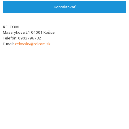
Kontaktovať
RELCOM
Masarykova 21
04001
Košice
Telefón:
0903796732
E-mail:
celovsky@relcom.sk