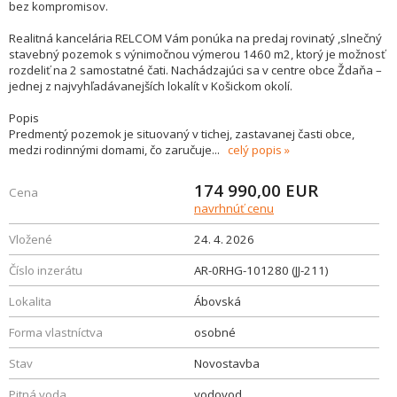
bez kompromisov.
Realitná kancelária RELCOM Vám ponúka na predaj rovinatý ,slnečný
stavebný pozemok s výnimočnou výmerou 1460 m2, ktorý je možnosť
rozdeliť na 2 samostatné čati. Nachádzajúci sa v centre obce Ždaňa –
jednej z najvyhľadávanejších lokalít v Košickom okolí.
Popis
Predmentý pozemok je situovaný v tichej, zastavanej časti obce,
medzi rodinnými domami, čo zaručuje
...
celý popis
174 990,00
EUR
Cena
navrhnúť cenu
Vložené
24. 4. 2026
Číslo inzerátu
AR-0RHG-101280 (JJ-211)
Lokalita
Ábovská
Forma vlastníctva
osobné
Stav
Novostavba
Pitná voda
vodovod