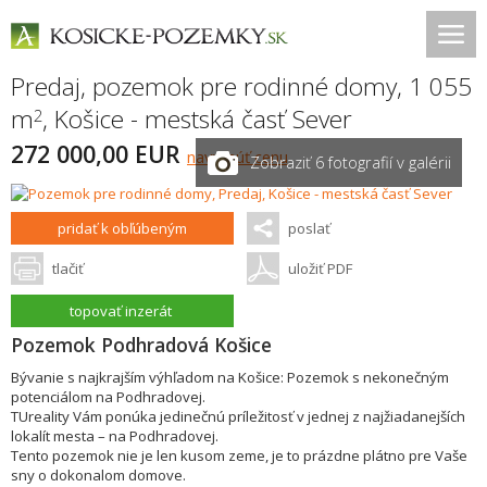
Predaj, pozemok pre rodinné domy, 1 055
m
,
Košice - mestská časť Sever
2
272 000,00 EUR
navrhnúť cenu
Zobraziť 6 fotografií v galérii
pridať k obľúbeným
poslať
tlačiť
uložiť PDF
topovať inzerát
Pozemok Podhradová Košice
Bývanie s najkrajším výhľadom na Košice: Pozemok s nekonečným
potenciálom na Podhradovej.
TUreality Vám ponúka jedinečnú príležitosť v jednej z najžiadanejších
lokalít mesta – na Podhradovej.
Tento pozemok nie je len kusom zeme, je to prázdne plátno pre Vaše
sny o dokonalom domove.