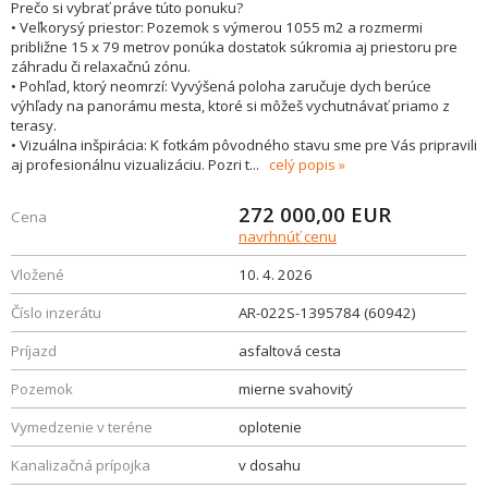
Prečo si vybrať práve túto ponuku?
• Veľkorysý priestor: Pozemok s výmerou 1055 m2 a rozmermi
približne 15 x 79 metrov ponúka dostatok súkromia aj priestoru pre
záhradu či relaxačnú zónu.
• Pohľad, ktorý neomrzí: Vyvýšená poloha zaručuje dych berúce
výhľady na panorámu mesta, ktoré si môžeš vychutnávať priamo z
terasy.
• Vizuálna inšpirácia: K fotkám pôvodného stavu sme pre Vás pripravili
aj profesionálnu vizualizáciu. Pozri t
...
celý popis
272 000,00
EUR
Cena
navrhnúť cenu
Vložené
10. 4. 2026
Číslo inzerátu
AR-022S-1395784 (60942)
Príjazd
asfaltová cesta
Pozemok
mierne svahovitý
Vymedzenie v teréne
oplotenie
Kanalizačná prípojka
v dosahu