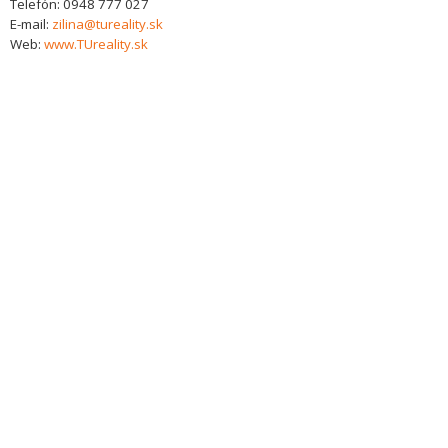
Telefón:
0948 777 027
E-mail:
zilina@tureality.sk
Web:
www.TUreality.sk