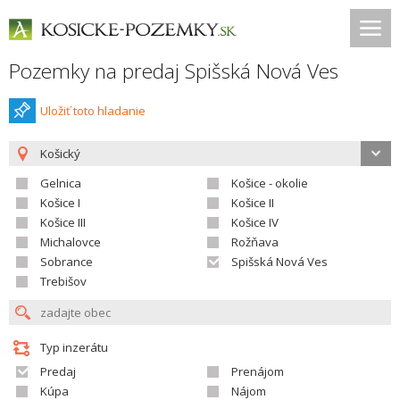
Pozemky na predaj Spišská Nová Ves
Uložiť toto hladanie
Košický
Gelnica
Košice - okolie
Košice I
Košice II
Košice III
Košice IV
Michalovce
Rožňava
Sobrance
Spišská Nová Ves
Trebišov
Typ inzerátu
Predaj
Prenájom
Kúpa
Nájom