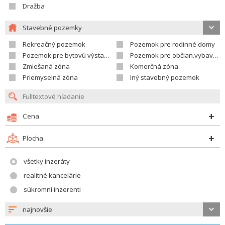
Dražba
Stavebné pozemky
Rekreačný pozemok
Pozemok pre rodinné domy
Pozemok pre bytovú výstavbu
Pozemok pre občian.vybavenosť
Zmiešaná zóna
Komerčná zóna
Priemyselná zóna
Iný stavebný pozemok
Cena
Plocha
všetky inzeráty
realitné kancelárie
súkromní inzerenti
najnovšie