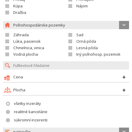
Kúpa
Nájom
Dražba
Poľnohospodárske pozemky
Záhrada
Sad
Lúka, pasienok
Orná pôda
Chmelnica, vinica
Lesná pôda
Vodná plocha
Iný poľnohosp. pozemok
Cena
Plocha
všetky inzeráty
realitné kancelárie
súkromní inzerenti
najnovšie