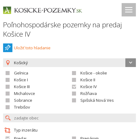
Poľnohospodárske pozemky na predaj
Košice IV
Uložiť toto hladanie
Košický
Gelnica
Košice - okolie
Košice I
Košice II
Košice III
Košice IV
Michalovce
Rožňava
Sobrance
Spišská Nová Ves
Trebišov
Typ inzerátu
Predaj
Prenájom