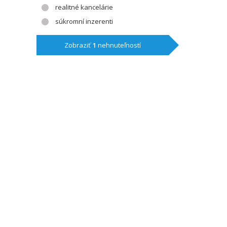
realitné kancelárie
súkromní inzerenti
Zobraziť
1
nehnuteľností