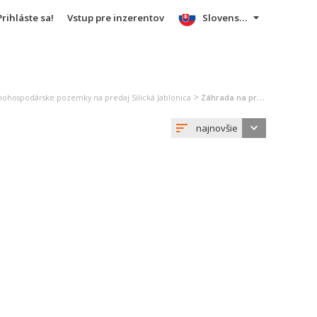
Prihláste sa!
Vstup pre inzerentov
Slovensky
>
nohospodárske pozemky na predaj Silická Jablonica
Záhrada na predaj Silická Jablonica
najnovšie