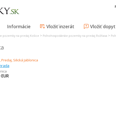
Informácie
Vložiť inzerát
Vložiť dopyt
>
>
e pozemky na predaj Košice
Poľnohospodárske pozemky na predaj Rožňava
Poľ
ca
áhrada
onica
0
EUR