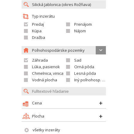
Typ inzerátu
Predaj
Prenájom
Kúpa
Nájom
Dražba
Poľnohospodárske pozemky
Záhrada
Sad
Lúka, pasienok
Orná pôda
Chmelnica, vinica
Lesná pôda
Vodná plocha
Iný poľnohosp. pozemok
Cena
Plocha
všetky inzeráty