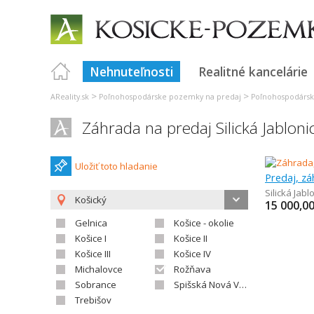
Nehnuteľnosti
Realitné kancelárie
>
>
AReality.sk
Poľnohospodárske pozemky na predaj
Poľnohospodársk
Záhrada na predaj Silická Jabloni
Uložiť toto hladanie
Predaj, z
Silická Jabl
Košický
15 000,0
Gelnica
Košice - okolie
Košice I
Košice II
Košice III
Košice IV
Michalovce
Rožňava
Sobrance
Spišská Nová Ves
Trebišov