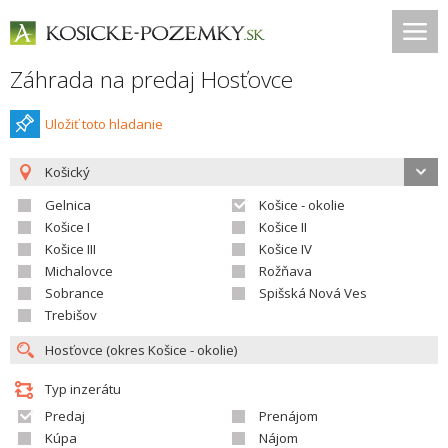
Záhrada na predaj Hosťovce
Uložiť toto hladanie
Košický
Gelnica
Košice - okolie
Košice I
Košice II
Košice III
Košice IV
Michalovce
Rožňava
Sobrance
Spišská Nová Ves
Trebišov
Typ inzerátu
Predaj
Prenájom
Kúpa
Nájom