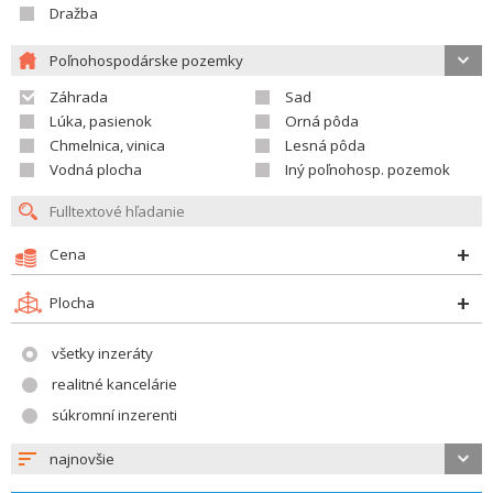
Dražba
Poľnohospodárske pozemky
Záhrada
Sad
Lúka, pasienok
Orná pôda
Chmelnica, vinica
Lesná pôda
Vodná plocha
Iný poľnohosp. pozemok
Cena
Plocha
všetky inzeráty
realitné kancelárie
súkromní inzerenti
najnovšie