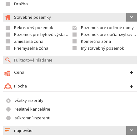
Dražba
Stavebné pozemky
Rekreačný pozemok
Pozemok pre rodinné domy
Pozemok pre bytovú výstavbu
Pozemok pre občian.vybavenosť
Zmiešaná zóna
Komerčná zóna
Priemyselná zóna
Iný stavebný pozemok
Cena
Plocha
všetky inzeráty
realitné kancelárie
súkromní inzerenti
najnovšie