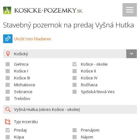
Stavebný pozemok na predaj Vyšná Hutka
Uložiť toto hladanie
Košický
Gelnica
Košice - okolie
Košice I
Košice II
Košice III
Košice IV
Michalovce
Rožňava
Sobrance
Spišská Nová Ves
Trebišov
Typ inzerátu
Predaj
Prenájom
Kúpa
Nájom