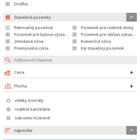
Dražba
Stavebné pozemky
Rekreačný pozemok
Pozemok pre rodinné domy
Pozemok pre bytovú výstavbu
Pozemok pre občian.vybavenosť
Zmiešaná zóna
Komerčná zóna
Priemyselná zóna
Iný stavebný pozemok
Cena
Plocha
všetky inzeráty
realitné kancelárie
súkromní inzerenti
najnovšie