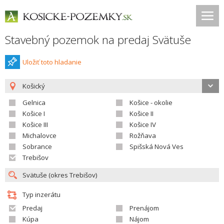
Stavebný pozemok na predaj Svätuše
Uložiť toto hladanie
Košický
Gelnica
Košice - okolie
Košice I
Košice II
Košice III
Košice IV
Michalovce
Rožňava
Sobrance
Spišská Nová Ves
Trebišov
Typ inzerátu
Predaj
Prenájom
Kúpa
Nájom