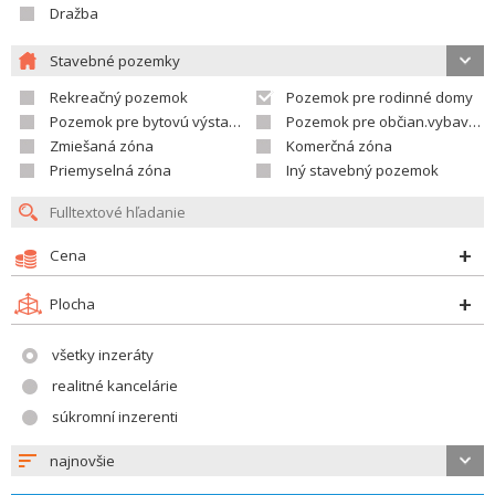
Dražba
Stavebné pozemky
Rekreačný pozemok
Pozemok pre rodinné domy
Pozemok pre bytovú výstavbu
Pozemok pre občian.vybavenosť
Zmiešaná zóna
Komerčná zóna
Priemyselná zóna
Iný stavebný pozemok
Cena
Plocha
všetky inzeráty
realitné kancelárie
súkromní inzerenti
najnovšie