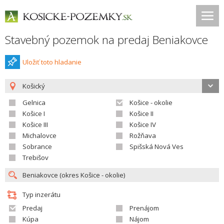
Stavebný pozemok na predaj Beniakovce
Uložiť toto hladanie
Košický
Gelnica
Košice - okolie
Košice I
Košice II
Košice III
Košice IV
Michalovce
Rožňava
Sobrance
Spišská Nová Ves
Trebišov
Typ inzerátu
Predaj
Prenájom
Kúpa
Nájom