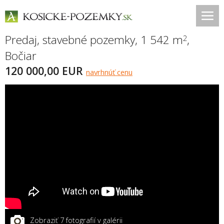
Predaj, stavebné pozemky, 1 542 m
,
2
Bočiar
120 000,00 EUR
navrhnúť cenu
Zobraziť 7 fotografií v galérii