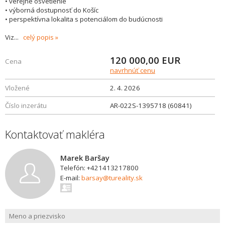
• verejné osvetlenie
• výborná dostupnosť do Košíc
• perspektívna lokalita s potenciálom do budúcnosti
Viz
...
celý popis
120 000,00
EUR
Cena
navrhnúť cenu
Vložené
2. 4. 2026
Číslo inzerátu
AR-022S-1395718 (60841)
Kontaktovať makléra
Marek Baršay
Telefón: +421413217800
E-mail:
barsay@tureality.sk