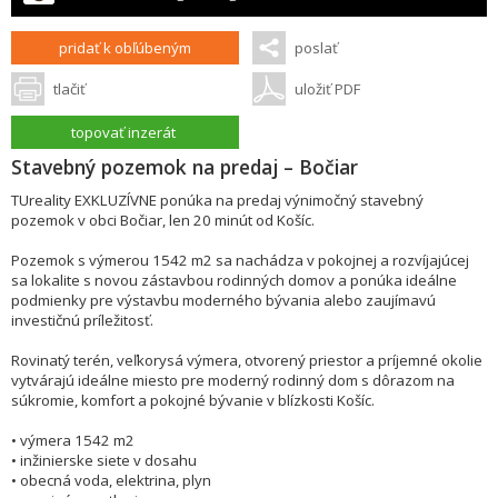
pridať k obľúbeným
poslať
tlačiť
uložiť PDF
topovať inzerát
Stavebný pozemok na predaj – Bočiar
TUreality EXKLUZÍVNE ponúka na predaj výnimočný stavebný
pozemok v obci Bočiar, len 20 minút od Košíc.
Pozemok s výmerou 1542 m2 sa nachádza v pokojnej a rozvíjajúcej
sa lokalite s novou zástavbou rodinných domov a ponúka ideálne
podmienky pre výstavbu moderného bývania alebo zaujímavú
investičnú príležitosť.
Rovinatý terén, veľkorysá výmera, otvorený priestor a príjemné okolie
vytvárajú ideálne miesto pre moderný rodinný dom s dôrazom na
súkromie, komfort a pokojné bývanie v blízkosti Košíc.
• výmera 1542 m2
• inžinierske siete v dosahu
• obecná voda, elektrina, plyn