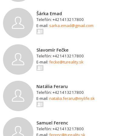
Šárka Emad
Telefón: +421413217800
E-mail:
sarka.emad@gmail.com
Slavomír Fečke
Telefón: +421413217800
E-mail:
fecke@tureality.sk
Natália Feraru
Telefón: +421413217800
E-mail:
natalia.feraru@mylife.sk
Samuel Ferenc
Telefón: +421413217800
E-mail:
ferenc@tureality.sk