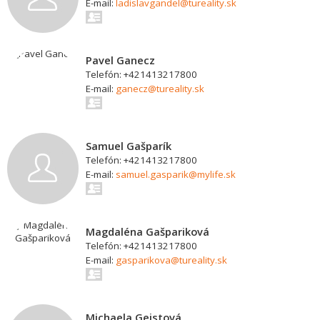
E-mail:
ladislavgandel@tureality.sk
Pavel Ganecz
Telefón: +421413217800
E-mail:
ganecz@tureality.sk
Samuel Gašparík
Telefón: +421413217800
E-mail:
samuel.gasparik@mylife.sk
Magdaléna Gašpariková
Telefón: +421413217800
E-mail:
gasparikova@tureality.sk
Michaela Geistová