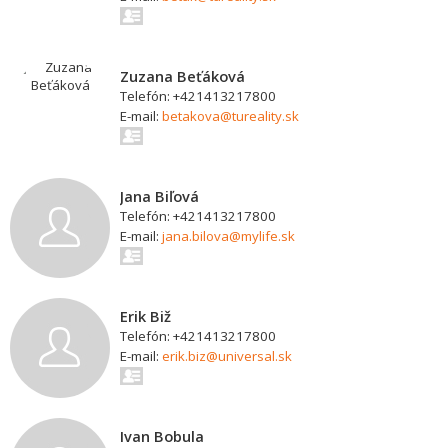
Zuzana Beťáková
Telefón: +421413217800
E-mail:
betakova@tureality.sk
Jana Biľová
Telefón: +421413217800
E-mail:
jana.bilova@mylife.sk
Erik Biž
Telefón: +421413217800
E-mail:
erik.biz@universal.sk
Ivan Bobula