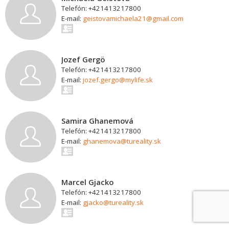
Telefón: +421413217800
E-mail:
geistovamichaela21@gmail.com
Jozef Gergö
Telefón: +421413217800
E-mail:
jozef.gergo@mylife.sk
Samira Ghanemová
Telefón: +421413217800
E-mail:
ghanemova@tureality.sk
Marcel Gjacko
Telefón: +421413217800
E-mail:
gjacko@tureality.sk