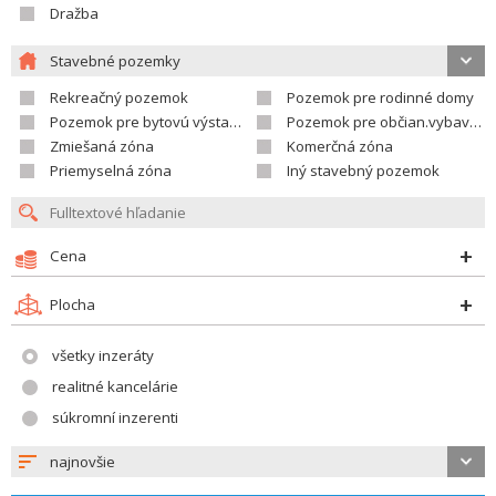
Dražba
Stavebné pozemky
Rekreačný pozemok
Pozemok pre rodinné domy
Pozemok pre bytovú výstavbu
Pozemok pre občian.vybavenosť
Zmiešaná zóna
Komerčná zóna
Priemyselná zóna
Iný stavebný pozemok
Cena
Plocha
všetky inzeráty
realitné kancelárie
súkromní inzerenti
najnovšie