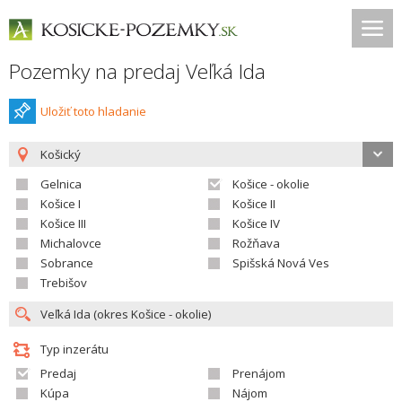
Pozemky na predaj Veľká Ida
Uložiť toto hladanie
Košický
Gelnica
Košice - okolie
Košice I
Košice II
Košice III
Košice IV
Michalovce
Rožňava
Sobrance
Spišská Nová Ves
Trebišov
Typ inzerátu
Predaj
Prenájom
Kúpa
Nájom