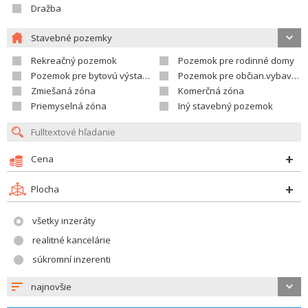
Dražba
Stavebné pozemky
Rekreačný pozemok
Pozemok pre rodinné domy
Pozemok pre bytovú výstavbu
Pozemok pre občian.vybavenosť
Zmiešaná zóna
Komerčná zóna
Priemyselná zóna
Iný stavebný pozemok
Cena
Plocha
všetky inzeráty
realitné kancelárie
súkromní inzerenti
najnovšie