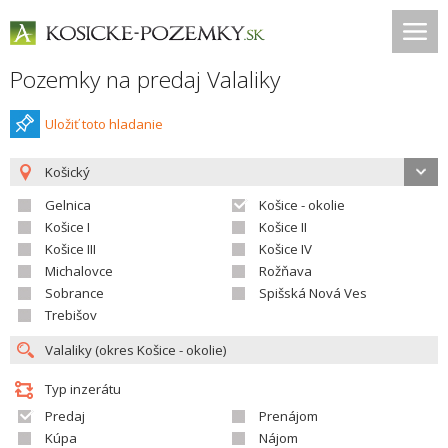
Pozemky na predaj Valaliky
Uložiť toto hladanie
Košický
Gelnica
Košice - okolie
Košice I
Košice II
Košice III
Košice IV
Michalovce
Rožňava
Sobrance
Spišská Nová Ves
Trebišov
Typ inzerátu
Predaj
Prenájom
Kúpa
Nájom