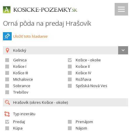
Orná pôda na predaj Hrašovík
Uložiť toto hladanie
Košický
Gelnica
Košice - okolie
Košice I
Košice II
Košice III
Košice IV
Michalovce
Rožňava
Sobrance
Spišská Nová Ves
Trebišov
Typ inzerátu
Predaj
Prenájom
Kúpa
Nájom