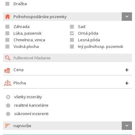
Dražba
Poľnohospodárske pozemky
Záhrada
Sad
Lúka, pasienok
Orná pôda
Chmelnica, vinica
Lesná pôda
Vodná plocha
Iný poľnohosp. pozemok
Cena
Plocha
všetky inzeráty
realitné kancelárie
súkromní inzerenti
najnovšie