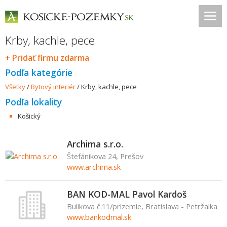
Krby, kachle, pece
+ Pridať firmu zdarma
Podľa kategórie
Všetky
/
Bytový interiér
/
Krby, kachle, pece
Podľa lokality
Košický
Archima s.r.o.
Štefánikova 24, Prešov
www.archima.sk
BAN KOD-MAL Pavol Kardoš
Bulíkova č.11/prízemie, Bratislava - Petržalka
www.bankodmal.sk