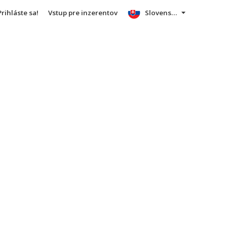
Prihláste sa!
Vstup pre inzerentov
Slovensky