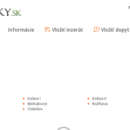
Informácie
Vložiť inzerát
Vložiť dopyt
Košice I
Košice II
Michalovce
Rožňava
Trebišov