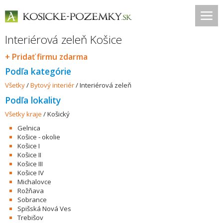
Interiérová zeleň Košice
+ Pridať firmu zdarma
Podľa kategórie
Všetky
/
Bytový interiér
/
Interiérová zeleň
Podľa lokality
Všetky kraje
/
Košický
Gelnica
Košice - okolie
Košice I
Košice II
Košice III
Košice IV
Michalovce
Rožňava
Sobrance
Spišská Nová Ves
Trebišov