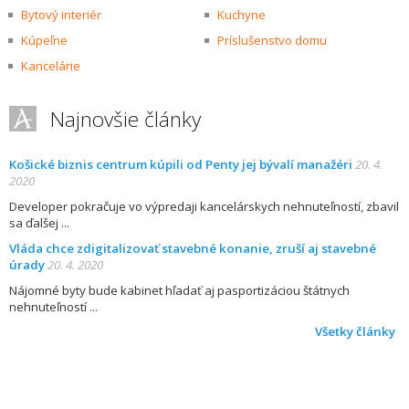
Bytový interiér
Kuchyne
Kúpeľne
Príslušenstvo domu
Kancelárie
Najnovšie články
Košické biznis centrum kúpili od Penty jej bývalí manažéri
20. 4.
2020
Developer pokračuje vo výpredaji kancelárskych nehnuteľností, zbavil
sa ďalšej
Vláda chce zdigitalizovať stavebné konanie, zruší aj stavebné
úrady
20. 4. 2020
Nájomné byty bude kabinet hľadať aj pasportizáciou štátnych
nehnuteľností
Všetky články